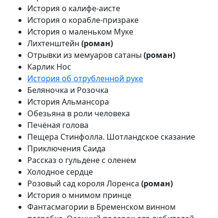
История о калифе-аисте
История о корабле-призраке
История о маленьком Муке
Лихтенштейн
(роман)
Отрывки из мемуаров сатаны
(роман)
Карлик Нос
История об отрубленной руке
Беляночка и Розочка
История Альмансора
Обезьяна в роли человека
Печёная голова
Пещера Стинфолла. Шотландское сказание
Приключения Саида
Рассказ о гульдене с оленем
Холодное сердце
Розовый сад короля Лоренса
(роман)
История о мнимом принце
Фантасмагории в Бременском винном