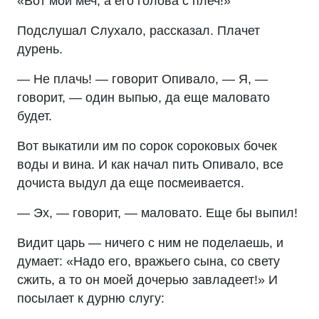
«Вот мой меч, а его голова с плеч!»
Подслушал Слухало, рассказал. Плачет
дурень.
— Не плачь! — говорит Опивало, — Я, —
говорит, — один выпью, да еще маловато
будет.
Вот выкатили им по сорок сороковых бочек
воды и вина. И как начал пить Опивало, все
дочиста выдул да еще посмеивается.
— Эх, — говорит, — маловато. Еще бы выпил!
Видит царь — ничего с ним не поделаешь, и
думает: «Надо его, вражьего сына, со свету
сжить, а то он моей дочерью завладеет!» И
посылает к дурню слугу: