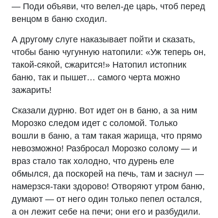
— Поди объяви, что велел-де царь, чтоб перед
венцом в баню сходил.
А другому слуге наказывает пойти и сказать,
чтобы баню чугунную натопили: «Уж теперь он,
такой-сякой, сжарится!» Натопил истопник
баню, так и пышет… самого черта можно
зажарить!
Сказали дурню. Вот идет он в баню, а за ним
Морозко следом идет с соломой. Только
вошли в баню, а там такая жарища, что прямо
невозможно! Разбросал Морозко солому — и
враз стало так холодно, что дурень еле
обмылся, да поскорей на печь, там и заснул —
намерзся-таки здорово! Отворяют утром баню,
думают — от него один только пепел остался,
а он лежит себе на печи; они его и разбудили.