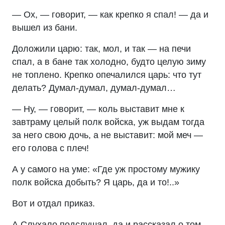
— Ох, — говорит, — как крепко я спал! — да и
вышел из бани.
Доложили царю: так, мол, и так — на печи
спал, а в бане так холодно, будто целую зиму
не топлено. Крепко опечалился царь: что тут
делать? Думал-думал, думал-думал…
— Ну, — говорит, — коль выставит мне к
завтраму целый полк войска, уж выдам тогда
за него свою дочь, а не выставит: мой меч —
его голова с плеч!
А у самого на уме: «Где уж простому мужику
полк войска добыть? Я царь, да и то!..»
Вот и отдал приказ.
А Слухало подслушал, да и рассказал о том