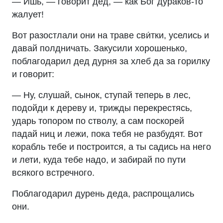
— Ишь, — говорит дед, — как Бог дураков-то
жалует!
Вот разостлали они на траве сви́тки, уселись и
давай полдничать. Закусили хорошенько,
поблагодарил дед дурня за хлеб да за горилку
и говорит:
— Ну, слушай, сынок, ступай теперь в лес,
подойди к дереву и, трижды перекрестясь,
ударь топором по стволу, а сам поскорей
падай ниц и лежи, пока тебя не разбудят. Вот
корабль тебе и построится, а ты садись на него
и лети, куда тебе надо, и забирай по пути
всякого встречного.
Поблагодарил дурень деда, распрощались
они.