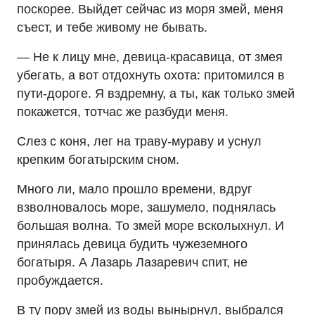
поскорее. Выйдет сейчас из моря змей, меня
съест, и тебе живому не бывать.
— Не к лицу мне, девица-красавица, от змея
убегать, а вот отдохнуть охота: притомился в
пути-дороге. Я вздремну, а ты, как только змей
покажется, тотчас же разбуди меня.
Слез с коня, лег на траву-мураву и уснул
крепким богатырским сном.
Много ли, мало прошло времени, вдруг
взволновалось море, зашумело, поднялась
большая волна. То змей море всколыхнул. И
принялась девица будить чужеземного
богатыря. А Лазарь Лазаревич спит, не
пробуждается.
В ту пору змей из воды вынырнул, выбрался