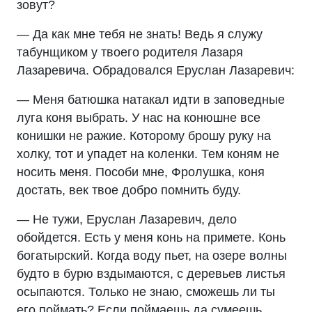
зовут?
— Да как мне тебя не знать! Ведь я служу
табунщиком у твоего родителя Лазаря
Лазаревича. Обрадовался Еруслан Лазаревич:
— Меня батюшка натакал идти в заповедные
луга коня выбрать. У нас на конюшне все
конишки не ражие. Которому брошу руку на
холку, тот и упадет на коленки. Тем коням не
носить меня. Пособи мне, Фролушка, коня
достать, век твое добро помнить буду.
— Не тужи, Еруслан Лазаревич, дело
обойдется. Есть у меня конь на примете. Конь
богатырский. Когда воду пьет, на озере волны
будто в бурю вздымаются, с деревьев листья
осыпаются. Только не знаю, сможешь ли ты
его поймать? Если поймаешь да сумеешь