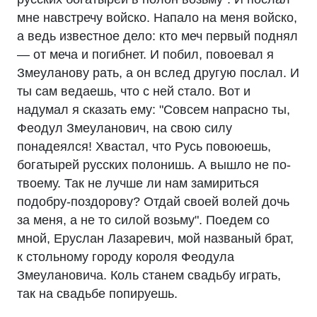
мне навстречу войско. Напало на меня войско,
а ведь известное дело: кто меч первый поднял
— от меча и погибнет. И побил, повоевал я
Змеуланову рать, а он вслед другую послал. И
ты сам ведаешь, что с ней стало. Вот и
надумал я сказать ему: "Совсем напрасно ты,
Феодул Змеуланович, на свою силу
понадеялся! Хвастал, что Русь повоюешь,
богатырей русских полонишь. А вышло не по-
твоему. Так не лучше ли нам замириться
подобру-поздорову? Отдай своей волей дочь
за меня, а не то силой возьму". Поедем со
мной, Еруслан Лазаревич, мой названый брат,
к стольному городу короля Феодула
Змеулановича. Коль станем свадьбу играть,
так на свадьбе попируешь.