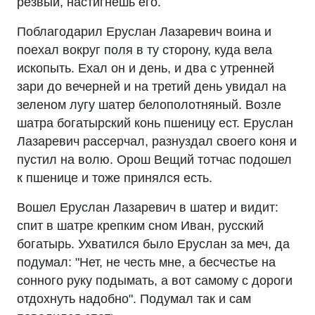
резвый, настигнешь его.
Поблагодарил Еруслан Лазаревич воина и
поехал вокруг поля в ту сторону, куда вела
ископыть. Ехал он и день, и два с утренней
зари до вечерней и на третий день увидал на
зеленом лугу шатер белополотняный. Возле
шатра богатырский конь пшеницу ест. Еруслан
Лазаревич рассерчал, разнуздал своего коня и
пустил на волю. Орош Вещий тотчас подошел
к пшенице и тоже принялся есть.
Вошел Еруслан Лазаревич в шатер и видит:
спит в шатре крепким сном Иван, русский
богатырь. Ухватился было Еруслан за меч, да
подумал: "Нет, не честь мне, а бесчестье на
сонного руку подымать, а вот самому с дороги
отдохнуть надобно". Подумал так и сам