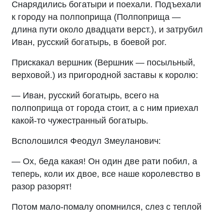
Снарядились богатыри и поехали. Подъехали
к городу на полпоприща (Полпоприща —
длина пути около двадцати верст.), и затрубил
Иван, русский богатырь, в боевой рог.
Прискакал вершник (Вершник — посыльный,
верховой.) из пригородной заставы к королю:
— Иван, русский богатырь, всего на
полпоприща от города стоит, а с ним приехал
какой-то чужестранный богатырь.
Всполошился Феодул Змеуланович:
— Ох, беда какая! Он один две рати побил, а
теперь, коли их двое, все наше королевство в
разор разорят!
Потом мало-помалу опомнился, слез с теплой