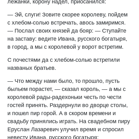
лежанки, корону надел, приосанился:
— Эй, слуги! Зовите скорее королеву, пойдем
с хлебом-солью встречать, авось замиримся.
— Послал своих князей да бояр: — Ступайте
на заставу: ведите Ивана, русского богатыря,
в город, а мы с королевой у ворот встретим.
С почестями да с хлебом-солью встретили
названых братьев.
— Что между нами было, то прошло, пусть
быльем порастет, — сказал король, — а мы с
королевой рады-радехоньки честь по чести
гостей принять. Раздернули во дворце столы,
и пошел пир горой. А в скором времени и
свадьбу принялись играть. На свадебном пиру
Еруслан Лазаревич улучил время и спросил
невесту Ивана, русского богатыря: