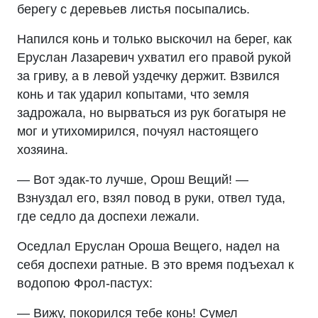
берегу с деревьев листья посыпались.
Напился конь и только выскочил на берег, как
Еруслан Лазаревич ухватил его правой рукой
за гриву, а в левой уздечку держит. Взвился
конь и так ударил копытами, что земля
задрожала, но вырваться из рук богатыря не
мог и утихомирился, почуял настоящего
хозяина.
— Вот эдак-то лучше, Орош Вещий! —
Взнуздал его, взял повод в руки, отвел туда,
где седло да доспехи лежали.
Оседлал Еруслан Ороша Вещего, надел на
себя доспехи ратные. В это время подъехал к
водопою Фрол-пастух:
— Вижу, покорился тебе конь! Сумел