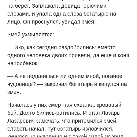
на берег. Заплакала девица горючими
слезами, и упала одна слеза богатырю на
лицо. Он проснулся, увидал змея.
Змей ухмыляется:
— Эко, как сегодня раздобрились: вместо
одного человека двоих привели, да еще и коня
наприбавок!
— А не подавишься ли одним мной, поганое
чудовище? — закричал богатырь и кинулся на
змея.
Началась у них смертная схватка, кровавый
бой. Долго бились-ратились. И стал Лазарь
Лазаревич замечать, что притомился змей,
слабеть начал. Тут богатырь изловчился,
кинулся на чудовище и с такой силой ударил