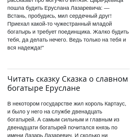
рассказал про могучего витязя. Царь-девица
пошла будить Еруслана Лазаревича: —
Встань, пробудись, мил сердечный друг!
Приехал какой-то чужестранный младой
богатырь и требует поединщика. Жалко будить
тебя, да делать нечего. Ведь только на тебя и
вся надежда!"
Читать сказку
Сказка о славном
богатыре Еруслане
В некотором государстве жил король Картаус,
и было у него на службе двенадцать
богатырей. А самым сильным и главным из
двенадцати богатырей почитался князь по
имени Лазарь Лазаревич. И сколько ни