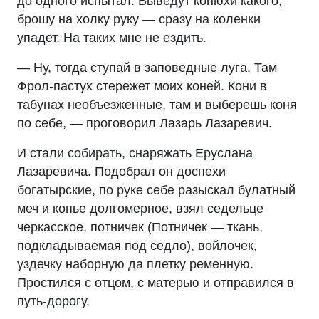
до одного испытал. Выведут конюхи какого,
брошу на холку руку — сразу на коленки
упадет. На таких мне не ездить.
— Ну, тогда ступай в заповедные луга. Там
Фрол-пастух стережет моих коней. Кони в
табунах необъезженные, там и выберешь коня
по себе, — проговорил Лазарь Лазаревич.
И стали собирать, снаряжать Еруслана
Лазаревича. Подобрал он доспехи
богатырские, по руке себе разыскал булатный
меч и копье долгомерное, взял седельце
черкасское, потничек (Потничек — ткань,
подкладываемая под седло), войлочек,
уздечку наборную да плетку ременную.
Простился с отцом, с матерью и отправился в
путь-дорогу.