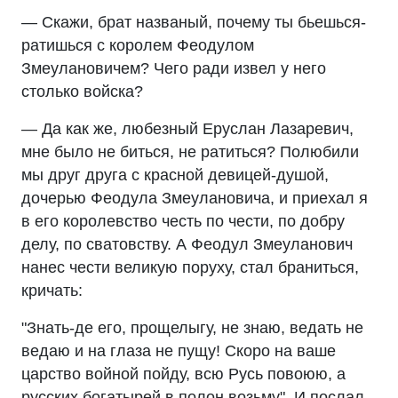
— Скажи, брат названый, почему ты бьешься-
ратишься с королем Феодулом
Змеулановичем? Чего ради извел у него
столько войска?
— Да как же, любезный Еруслан Лазаревич,
мне было не биться, не ратиться? Полюбили
мы друг друга с красной девицей-душой,
дочерью Феодула Змеулановича, и приехал я
в его королевство честь по чести, по добру
делу, по сватовству. А Феодул Змеуланович
нанес чести великую поруху, стал браниться,
кричать:
"Знать-де его, прощелыгу, не знаю, ведать не
ведаю и на глаза не пущу! Скоро на ваше
царство войной пойду, всю Русь повоюю, а
русских богатырей в полон возьму". И послал