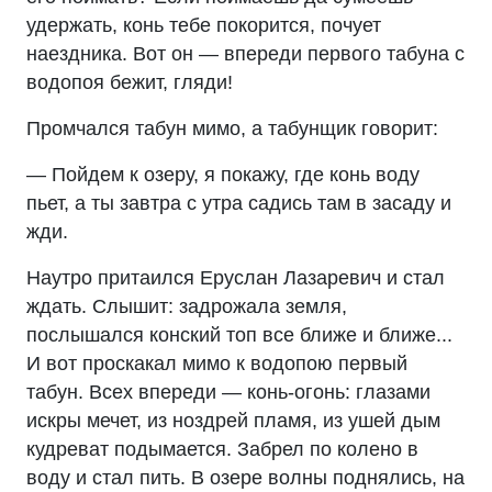
удержать, конь тебе покорится, почует
наездника. Вот он — впереди первого табуна с
водопоя бежит, гляди!
Промчался табун мимо, а табунщик говорит:
— Пойдем к озеру, я покажу, где конь воду
пьет, а ты завтра с утра садись там в засаду и
жди.
Наутро притаился Еруслан Лазаревич и стал
ждать. Слышит: задрожала земля,
послышался конский топ все ближе и ближе...
И вот проскакал мимо к водопою первый
табун. Всех впереди — конь-огонь: глазами
искры мечет, из ноздрей пламя, из ушей дым
кудреват подымается. Забрел по колено в
воду и стал пить. В озере волны поднялись, на