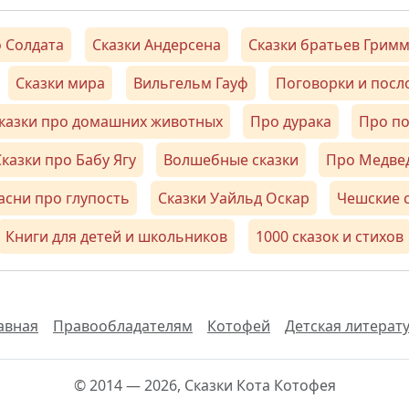
 Солдата
Сказки Андерсена
Сказки братьев Грим
Сказки мира
Вильгельм Гауф
Поговорки и пос
казки про домашних животных
Про дурака
Про п
казки про Бабу Ягу
Волшебные сказки
Про Медве
асни про глупость
Сказки Уайльд Оскар
Чешские 
Книги для детей и школьников
1000 сказок и стихов
авная
Правообладателям
Котофей
Детская литерат
© 2014 — 2026, Сказки Кота Котофея