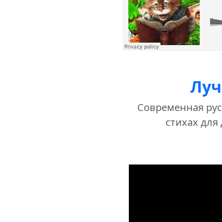
Луч
Современная русс
стихах для 