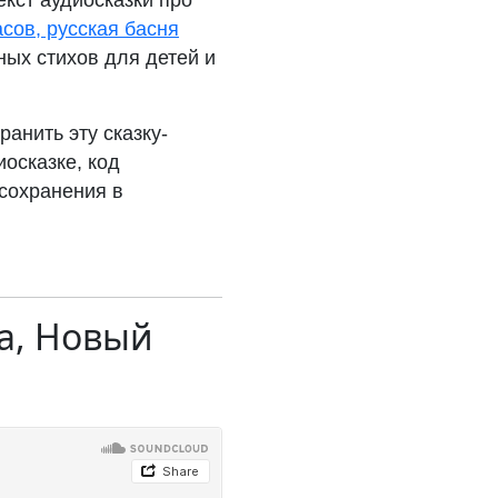
екст аудиосказки про
сов, русская басня
ных стихов для детей и
ранить эту сказку-
иосказке, код
 сохранения в
а, Новый