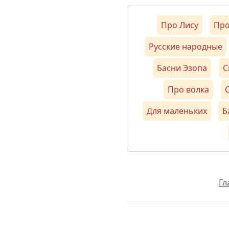
Про Лису
Про
Русские народные
Басни Эзопа
С
Про волка
С
Для маленьких
Б
Гл