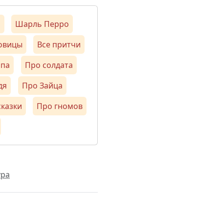
м
Шарль Перро
ловицы
Все притчи
опа
Про солдата
дя
Про Зайца
сказки
Про гномов
ура