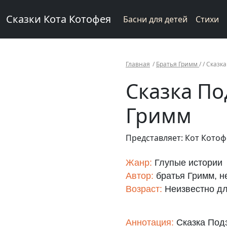
Сказки Кота Котофея
Басни для детей
Стихи
Главная
/
Братья Гримм
/ /
Сказка
Сказка По
Гримм
Представляет: Кот Кото
Жанр:
Глупые истории
Автор:
братья Гримм, н
Возраст:
Неизвестно дл
Аннотация:
Сказка Подз