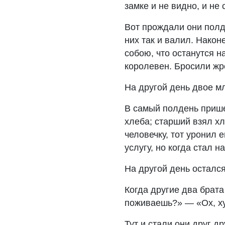
замке и не видно, и не
Вот прождали они полдн
них так и валил. Након
собою, что останутся н
королевен. Бросили жр
На другой день двое м
В самый полдень прише
хлеба; старший взял хл
человечку, тот уронил 
услугу, но когда стал 
На другой день остался
Когда другие два брата
поживаешь?» — «Ох, ху
Тут и стали они друг д