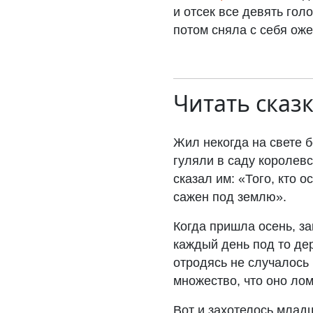
и отсек все девять гол
потом сняла с себя оже
Читать сказ
Жил некогда на свете б
гуляли в саду королевс
сказал им: «Того, кто 
сажен под землю».
Когда пришла осень, з
каждый день под то дер
отродясь не случалось 
множество, что оно лом
Вот и захотелось младш