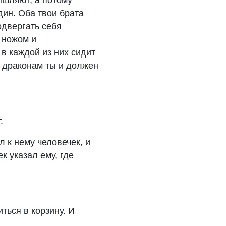
мышляют, а потому
дин. Оба твои брата
одвергать себя
 ножом и
 в каждой из них сидит
 драконам ты и должен
.
л к нему человечек, и
к указал ему, где
ться в корзину. И