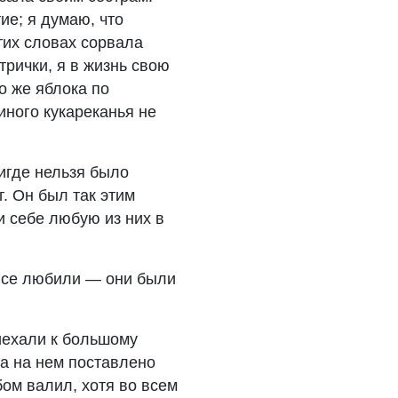
ие; я думаю, что
тих словах сорвала
трички, я в жизнь свою
о же яблока по
иного кукареканья не
нигде нельзя было
г. Он был так этим
ри себе любую из них в
 все любили — они были
иехали к большому
 а на нем поставлено
бом валил, хотя во всем