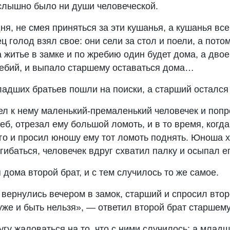
 слышно было ни души человеческой.
я, не смея приняться за эти кушанья, а кушанья вс
ец голод взял свое: они сели за стол и поели, а по
а житье в замке и по жребию один будет дома, а дво
ебий, и выпало старшему оставаться дома…
ладших братьев пошли на поиски, а старший остался
л к нему маленький-премаленький человечек и попро
еб, отрезал ему большой ломоть, и в то время, когд
его и просил юношу ему тот ломоть поднять. Юноша х
нагибаться, человечек вдруг схватил палку и осыпал е
 дома второй брат, и с тем случилось то же самое.
 вернулись вечером в замок, старший и спросил второ
же и быть нельзя», — ответил второй брат старшему
ругу жаловаться на то, что с ними случилось; а млад