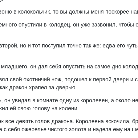
звоню в колокольчик, то вы должны меня поскорее н
немного опустили в колодец, он уже зазвонил, чтобы 
второй, но и тот поступил точно так же: едва его чуть
 младшего, он дал себя опустить на самое дно колод
зял свой охотничий нож, подошел к первой двери и 
как дракон храпел за дверью.
, он увидал в комнате одну из королевен, а около н
жил ей свою голову на колени.
ек все девять голов дракона. Королевна вскочила, б
а с себя ожерелье чистого золота и надела ему на ш