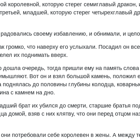
ой королевной, которую стерег семиглавый дракон, и
третьей, младшей, которую стерег четырехглавый дра
 радовались своему избавлению, и обнимали, и цело
так громко, что наверху его услыхали. Посадил он вс
велел их поднимать вверх.
о дошла очередь, тогда пришли ему на память слова 
 умышляют. Вот он и взял большой камень, положил е
ина поднялась до половины глубины колодца, коварны
зина с камнем на дно.
ладший брат их убился до смерти, старшие братья п
ца домой, взяв с них клятву, что они перед отцом на
, они потребовали себе королевен в жены. А между 