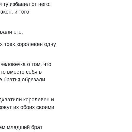
 ту избавил от него;
кон, и того
вали его.
ех трех королевен одну
человечка о том, что
го вместо себя в
е братья обрезали
одхватили королевен и
зовут их обоих своими
тем младший брат