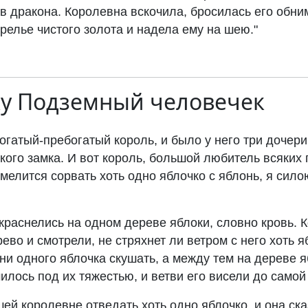
ов дракона. Королевна вскочила, бросилась его обним
релье чистого золота и надела ему на шею."
ку
Подземный человечек
огатый-пребогатый король, и было у него три дочер
кого замка. И вот король, большой любитель всяких
осмелится сорвать хоть одно яблочко с яблонь, я сило
акраснелись на одном дереве яблоки, словно кровь.
ево и смотрели, не стряхнет ли ветром с него хоть яб
ни одного яблочка скушать, а между тем на дереве 
илось под их тяжестью, и ветви его висели до самой
ей королевне отведать хоть одно яблочко, и она ск