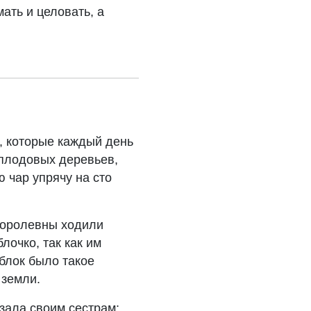
ать и целовать, а
и, которые каждый день
 плодовых деревьев,
ю чар упрячу на сто
 Королевны ходили
лочко, так как им
яблок было такое
 земли.
азала своим сестрам: