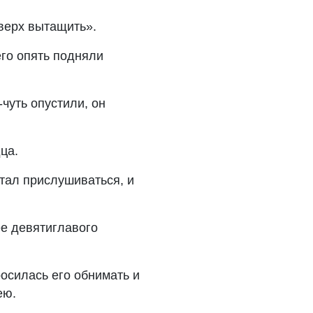
аверх вытащить».
его опять подняли
-чуть опустили, он
ца.
стал прислушиваться, и
ее девятиглавого
росилась его обнимать и
ею.