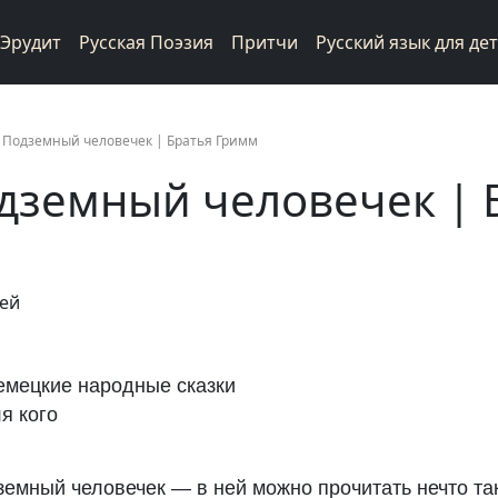
Эрудит
Русская Поэзия
Притчи
Русский язык для де
 Подземный человечек | Братья Гримм
дземный человечек | 
фей
емецкие народные сказки
я кого
емный человечек — в ней можно прочитать нечто так