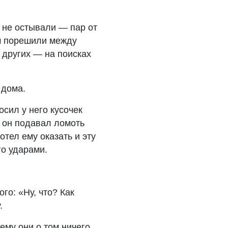
е не остывали — пар от
том порешили между
е других — на поисках
 дома.
сил у него кусочек
а он подавал ломоть
отел ему оказать и эту
го ударами.
го: «Ну, что? Как
.
шему они о том ничего