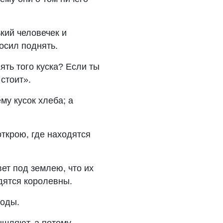
кий человечек и
росил поднять.
ть того куска? Если ты
стоит».
му кусок хлеба; а
 открою, где находятся
вет под землею, что их
одятся королевны.
воды.