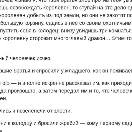
вечек: «Знаю я, что твои братья злое против тебя у
ешь освобождать королевен, то ступай на это дело о
королевен добыть из-под земли, но они не захотят п
 большую корзину, садись в нее со своим охотничьим
пустить себя в колодец; внизу увидишь три комнаты:
ю королевну сторожит многоглавый дракон… Этим-то
ный человечек исчез.
шие братья и спросили у младшего, как он поживает
го!» — и вполне искренне рассказал им, как приходи
гда произошло, а затем передал им и то, что человече
ен.
лись и позеленели от злости.
ни к колодцу и бросили жребий — кому первому сади
у.