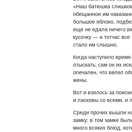
«Наш батюшка слишком 
обещанное им наказани
большое яблоко, подбеж
еще не едала ничего вк
кусочку — и тотчас все
стало им слышно.
Когда наступило время 
отыскать; сам он их иск
опечален, что велел об
жены.
Вот и взялось за поис
и ласковы со всеми, и 
Среди прочих вышли на
замку; в том замке был
много всяких блюд, кот