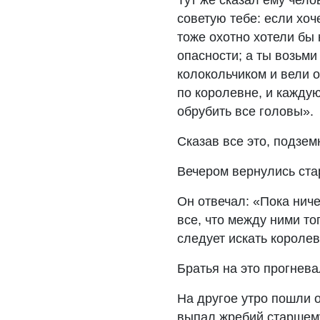
Тут же сказал ему чело
советую тебе: если хоч
тоже охотно хотели бы 
опасности; а ты возьми
колокольчиком и вели о
по королевне, и кажду
обрубить все головы».
Сказав все это, подзем
Вечером вернулись стар
Он отвечал: «Пока ниче
все, что между ними то
следует искать королев
Братья на это прогнева
На другое утро пошли о
выпал жребий старшем