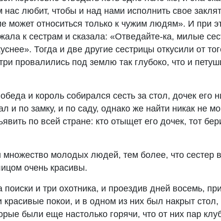
нас любит, чтобы и над нами исполнить свое заклят
е может относиться только к чужим людям». И при э
ала к сестрам и сказала: «Отведайте-ка, милые сес
уснее». Тогда и две другие сестрицы откусили от тог
 три провалились под землю так глубоко, что и петуш
обеда и король собирался сесть за стол, дочек его 
ал и по замку, и по саду, однако же найти никак не мо
ъявить по всей стране: кто отыщет его дочек, тот бе
ки множество молодых людей, тем более, что сестер
лицом очень красивы.
 поиски и три охотника, и проездив дней восемь, пр
и красивые покои, и в одном из них был накрыт стол,
орые были еще настолько горячи, что от них пар клу