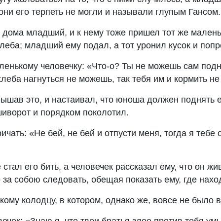
 они его терпеть не могли и называли глупым Гансом.
я дома младший, и к нему тоже пришел тот же малень
хлеба; младший ему подал, а тот уронил кусок и поп
ленькому человечку: «Что-о? Ты не можешь сам подня
леба нагнуться не можешь, так тебя им и кормить не 
ышав это, и настаивал, что юноша должен поднять е
шиворот и порядком поколотил.
ичать: «Не бей, не бей и отпусти меня, тогда я тебе
стал его бить, а человечек рассказал ему, что он жи
о за собою следовать, обещая показать ему, где нах
окому колодцу, в котором, однако же, вовсе не было 