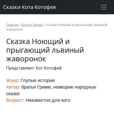
Сказки Кота Котофея
Главная
/
Братья Гримм
/ /
Сказка Ноющий и прыгающий львиный
жаворонок
Сказка Ноющий и
прыгающий львиный
жаворонок
Представляет: Кот Котофей
Жанр:
Глупые истории
Автор:
братья Гримм, немецкие народные
сказки
Возраст:
Неизвестно для кого