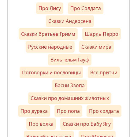
Про Лису
Про Солдата
Сказки Андерсена
Сказки братьев Гримм
Шарль Перро
Русские народные
Сказки мира
Вильгельм Гауф
Поговорки и пословицы
Все притчи
Басни Эзопа
Сказки про домашних животных
Про дурака
Про попа
Про солдата
Про волка
Сказки про Бабу Ягу
Волшебные сказки
Про Медведя