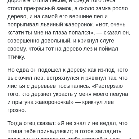
Дорога его шла лесом, и среди того леса
стоял прекрасный замок, а около замка росло
дерево, и на самой его вершине пел и
попрыгивал львиный жаворонок. «Вот, очень
кстати ты мне на глаза попался», — сказал он,
совершенно довольный, и крикнул слуге
своему, чтобы тот на дерево лез и поймал
птичку.
Но едва он подошел к дереву, как из-под него
выскочил лев, встряхнулся и рявкнул так, что
листья с деревьев посыпались. «Растерзаю
того, кто дерзнет украсть у меня моего певуна
и прыгуна жавороночка!» — крикнул лев
грозно.
Тогда отец сказал: «Я не знал и не ведал, что
птица тебе принадлежит; я готов загладить