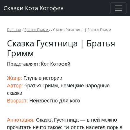
Сказки Кота Котофея
Главная
/
Братья Гримм
/ /
Сказка Гусятница | Братья Гримм
Сказка Гусятница | Братья
Гримм
Представляет: Кот Котофей
Жанр:
Глупые истории
Автор:
братья Гримм, немецкие народные
сказки
Возраст:
Неизвестно для кого
Аннотация:
Сказка Гусятница — в ней можно
прочитать нечто такое: "И опять налетел порыв