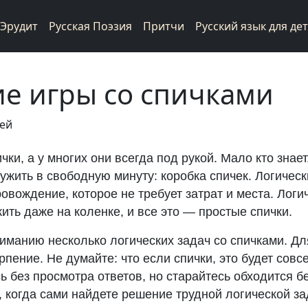
Эрудит
Русская Поэзия
Притчи
Русский язык для де
е игры со спичками
фей
чки, а у многих они всегда под рукой. Мало кто знае
жить в свободную минуту: коробка спичек. Логическ
вождение, которое не требует затрат и места. Логи
ть даже на коленке, и все это — простые спички.
манию несколько логических задач со спичками. Д
рпение. Не думайте: что если спички, это будет совс
ь без просмотра ответов, но старайтесь обходится бе
 когда сами найдете решение трудной логической за