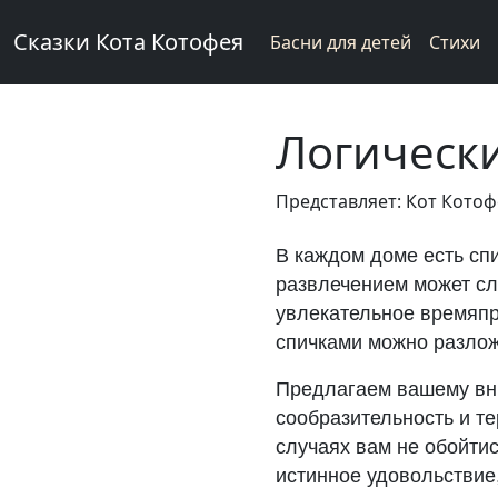
Сказки Кота Котофея
Басни для детей
Стихи
Логически
Представляет: Кот Кото
В каждом доме есть спи
развлечением может слу
увлекательное времяпро
спичками можно разложи
Предлагаем вашему вни
сообразительность и те
случаях вам не обойтис
истинное удовольствие,