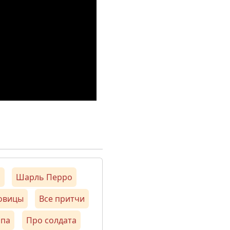
м
Шарль Перро
ловицы
Все притчи
опа
Про солдата