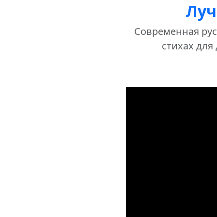
Луч
Современная русс
стихах для 