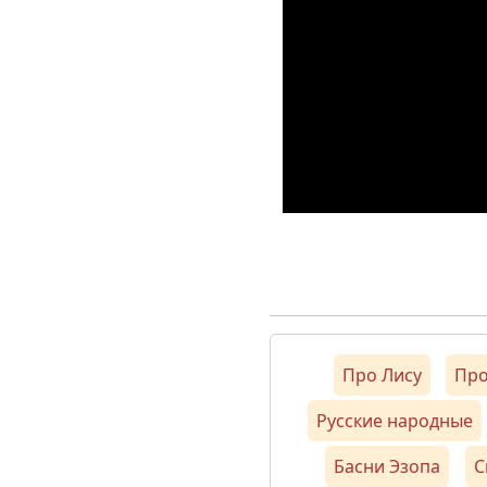
Про Лису
Про
Русские народные
Басни Эзопа
С