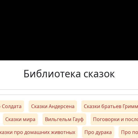
Библиотека сказок
 Солдата
Сказки Андерсена
Сказки братьев Грим
Сказки мира
Вильгельм Гауф
Поговорки и пос
казки про домашних животных
Про дурака
Про п