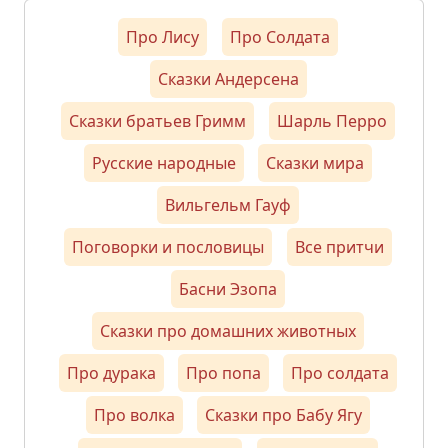
Про Лису
Про Солдата
Сказки Андерсена
Сказки братьев Гримм
Шарль Перро
Русские народные
Сказки мира
Вильгельм Гауф
Поговорки и пословицы
Все притчи
Басни Эзопа
Сказки про домашних животных
Про дурака
Про попа
Про солдата
Про волка
Сказки про Бабу Ягу