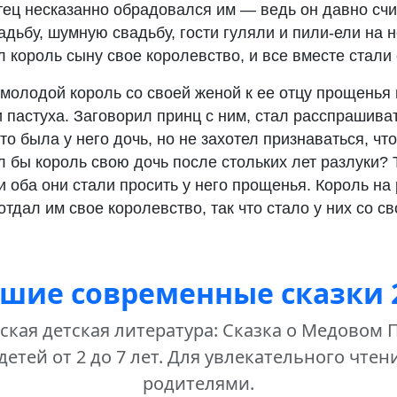
тец несказанно обрадовался им — ведь он давно счи
дьбу, шумную свадьбу, гости гуляли и пили-ели на 
 король сыну свое королевство, и все вместе стали 
молодой король со своей женой к ее отцу прощенья 
и пастуха. Заговорил принц с ним, стал расспрашивать
то была у него дочь, но не захотел признаваться, что
 бы король свою дочь после стольких лет разлуки? 
 и оба они стали просить у него прощенья. Король на
отдал им свое королевство, так что стало у них со с
шие современные сказки 
кая детская литература: Сказка о Медовом 
детей от 2 до 7 лет. Для увлекательного чтен
родителями.