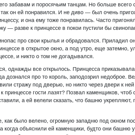
его забавам и поросячьим танцам. Но больше всего 
так он ей понравился. И не диво — был очень приго
нцессу, и она ему тоже понравилась. Часто пригонял
оку — разве к принцессе в покои пустили бы свинопа
инопас про свои крылья и обрадовался. Приладил он 
ринцессе в открытое окно, а под утро, еще затемно, 
цессе, и никто о том не догадывался.
тся, однажды все открылось. Принцесса приказывала
гда дознался про то король, заподозрил недоброе. Ве
вили стражу под дверью, но никто через двери к ней
и к принцессе гости лазят? Позвал каменщиков, чтоб 
тавили, а ей велели сказать, что башню укрепляют,
, как было велено, огромную западню под окном по
а когда объяснили ей каменщики, будто они башню у