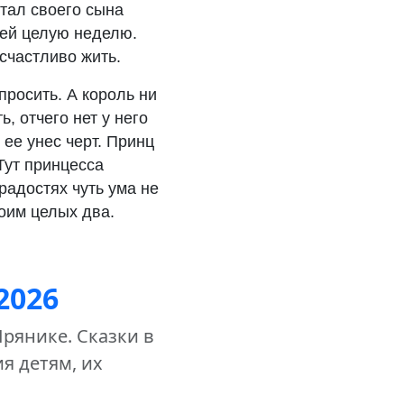
тал своего сына
ней целую неделю.
счастливо жить.
просить. А король ни
, отчего нет у него
 ее унес черт. Принц
Тут принцесса
 радостях чуть ума не
воим целых два.
2026
Прянике. Сказки в
ия детям, их