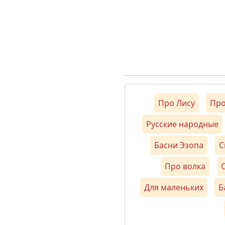
Про Лису
Про
Русские народные
Басни Эзопа
С
Про волка
С
Для маленьких
Б