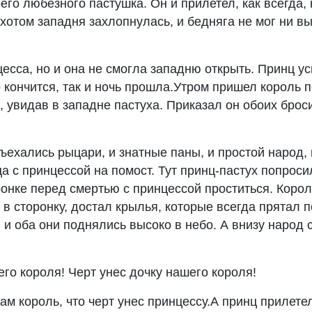
его любезного пастушка. Он и прилетел, как всегда, н
хотом западня захлопнулась, и бедняга не мог ни вы
есса, но и она не смогла западню открыть. Принц усп
 кончится, так и ночь прошла.Утром пришел король п
 увидав в западне пастуха. Приказал он обоих броси
ъехались рыцари, и знатные паны, и простой народ,
 с принцессой на помост. Тут принц-пастух попроси
ронке перед смертью с принцессой проститься. Коро
 в сторонку, достал крылья, которые всегда прятал 
, и оба они поднялись высоко в небо. А внизу народ 
го короля! Черт унес дочку нашего короля!
ам король, что черт унес принцессу.А принц прилете