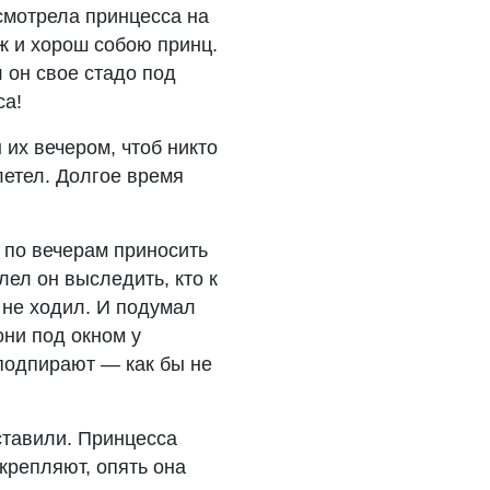
смотрела принцесса на
ж и хорош собою принц.
 он свое стадо под
са!
их вечером, чтоб никто
улетел. Долгое время
 по вечерам приносить
лел он выследить, кто к
 не ходил. И подумал
они под окном у
 подпирают — как бы не
ставили. Принцесса
крепляют, опять она