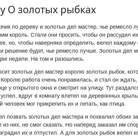
ку
О золотых рыбках
чик по дереву и золотых дел мастер, чье ремесло л
ним король. Стали они просить, чтобы он рассудил их
ее, но, чтобы наверняка определить, велел каждому
а и решение будет, чье ремесло лучше. Золотых дел
 две недели. На том и разошлись.
осит золотых дел мастер королю золотых рыбок, кот
. Королю работа очень понравилась, и стал он ждать, 
рце у открытого окна и смотрит на улицу. Тут раздал
 успел, вдруг в комнату влетел на деревянных крыль
 человек мог прикрепить их и летать, как птица.
ел позвать золотых дел мастера и похвалил обоих за
е из них, не смог сказать. Но наперед заказал им спо
аградил их и отпустил. А для золотых рыбок велел к