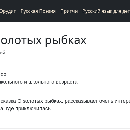
Эрудит
Русская Поэзия
Притчи
Русский язык для де
золотых рыбках
фей
лор
кольного и школьного возраста
казка О золотых рыбках, рассказывает очень интер
да, где приключилась.