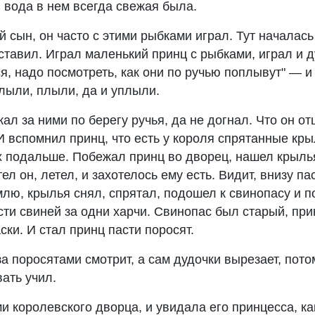
 вода в нем всегда свежая была.
 сын, он часто с этими рыбками играл. Тут началась
ставил. Играл маленький принц с рыбками, играл и д
я, надо посмотреть, как они по ручью поплывут" — и
лыли, плыли, да и уплыли.
ал за ними по берегу ручья, да не догнал. Что он отц
И вспомнил принц, что есть у короля спрятанные кр
их подальше. Побежал принц во дворец, нашел крыль
ел он, летел, и захотелось ему есть. Видит, внизу па
млю, крылья снял, спрятал, подошел к свинопасу и п
ти свиней за одни харчи. Свинопас был старый, при
ски. И стал принц пасти поросят.
за поросятами смотрит, а сам дудочки вырезает, пото
вать учил.
ми королевского дворца, и увидала его принцесса, ка