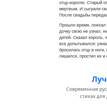
отцу-королю. Старый о
мертвым. И сыграли сва
После свадьбы передал
Прошло время, поехал 
дочку свою не узнал, н
детей. Сказал король, ч
все допытывался: узнал
бросилась отцу в ноги,
лишился, простил их и 
Луч
Современная русс
стихах для 