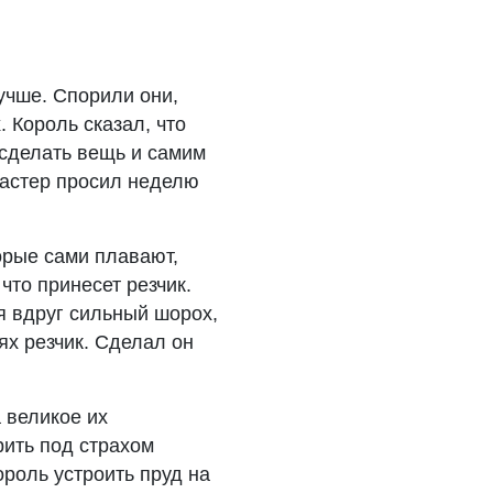
учше. Спорили они,
. Король сказал, что
 сделать вещь и самим
 мастер просил неделю
орые сами плавают,
что принесет резчик.
ся вдруг сильный шорох,
ях резчик. Сделал он
 великое их
рить под страхом
ороль устроить пруд на