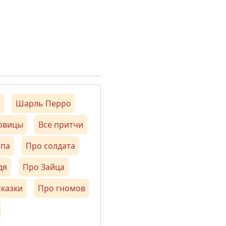
м
Шарль Перро
ловицы
Все притчи
опа
Про солдата
дя
Про Зайца
сказки
Про гномов