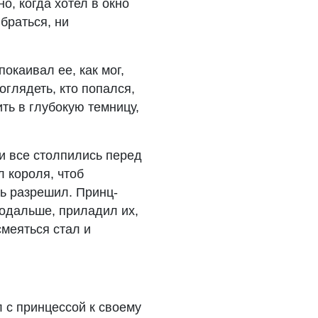
о, когда хотел в окно
браться, ни
окаивал ее, как мог,
оглядеть, кто попался,
ть в глубокую темницу,
 и все столпились перед
л короля, чтоб
ль разрешил. Принц-
подальше, приладил их,
смеяться стал и
л с принцессой к своему