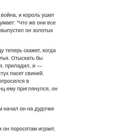
 война, и король ушел
умает: "Что же они все
 выпустил он золотых
у теперь скажет, когда
ылья. Отыскать бы
я, приладил, и —
стух пасет свиней.
опросился в
нц ему приглянулся, он
м начал он на дудочке
к он поросятам играет,