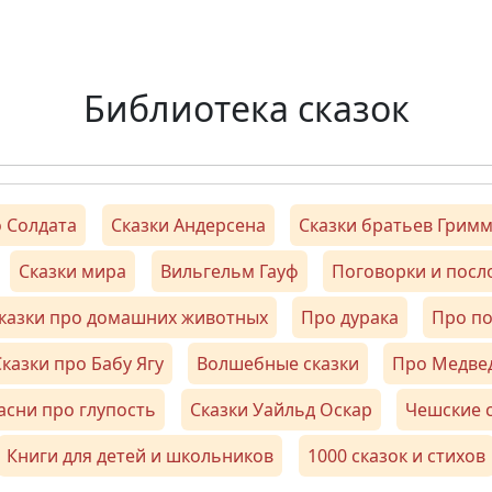
Библиотека сказок
 Солдата
Сказки Андерсена
Сказки братьев Грим
Сказки мира
Вильгельм Гауф
Поговорки и пос
казки про домашних животных
Про дурака
Про п
казки про Бабу Ягу
Волшебные сказки
Про Медве
асни про глупость
Сказки Уайльд Оскар
Чешские 
Книги для детей и школьников
1000 сказок и стихов