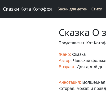
Сказки Кота Котофея
Басни для детей
Стихи
Сказка О 
Представляет: Кот Кото
Жанр:
Сказка
Автор:
Чешский фольк
Возраст:
Для детей дош
Аннотация:
Волшебная с
которая, может, и прав